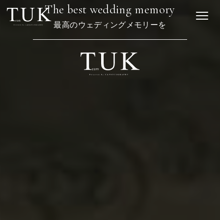
T
h
e
b
e
s
t
w
e
d
d
i
n
g
m
e
m
o
r
y
最
高
の
ウ
ェ
デ
ィ
ン
グ
メ
モ
リ
ー
を